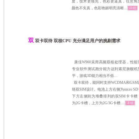
度，技术更领先，色彩更逼真，任意角
颜色不失真，色彩艳丽明亮清晰…
[详细]
双
双卡双待 双核CPU 充分满足用户的挑剔需求
康佳W960采用高频双核处理器，性能
专业软件测试跑分能力达到索尼旗舰机
平，游戏3D能力相当不俗…
双卡双待，能同时支持WCDMA和GSM
络双SIM设计。电池上方右侧为micro S
下方左侧则为堆叠排列的双SIM卡卡槽
为2G卡槽，上方为2G/3G卡槽.....
[详细]