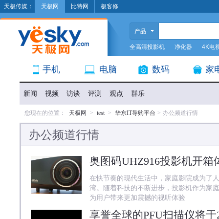
天极传媒：
天极网
比特网
极客修
产品
全高清投影机
净化器
4K电
手机
电脑
数码
家
新闻
视频
访谈
评测
观点
群乐
您现在的位置：
天极网
>
test
>
华东IT导购平台
>
办公频道行情
办公频道行情
在快节奏的现代生活中，家庭影院成为了
湾。随着科技的不断进步，投影机作为家
为用户带来更加震撼的视听体验