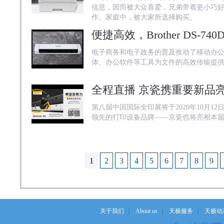
信息，因而被大众喜爱，兄弟带着更小巧
作、家庭中，被大家所选择购买。
便捷高效，Brother DS-
电子商务和电子政务的普及推动了移动办
体、办公软件等工具为文件的高效传输提
全程直播 京瓷携重要新品亮
第八届中国国际全印展将于2020年10月1
领先的打印设备品牌——京瓷也将亮相本
1
2
3
4
5
6
7
8
9
关于我们
|
About us
|
天极服务
|
天极动