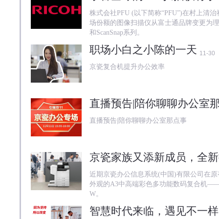
株式会社PFU (以下简称“PFU”)在村
场份额的图像扫描仪从富士通品牌变更为理光
和ScanSnap系列。
职场小白之小陈的一天
11-30
京瓷复合机提升办公效率
直播预告|陪你聊聊办公室
直播预告|陪你聊聊办公室那点事
近期京瓷办公信息系统(中国)有限公司在
外观的A3中高端彩色多功能数码复合机——TASKalfa 
W。
智慧时代来临，遇见不一样的