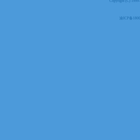
Copyright (C) 19
渝ICP备1800